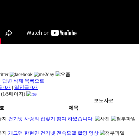
정
답변
삭제
목록으로
글
0
개
|
엮인글
0
개
개(1/5페이지)
보도자료
호
제목
건기넷 사랑의 집짖기 참여 하였습니다.
개그맨 한현민 건기넷 전속모델 촬영 영상