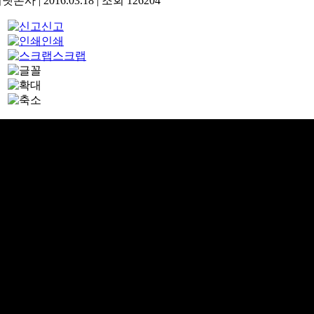
기넷본사
|
2016.03.18
|
조회
126204
신고
인쇄
스크랩