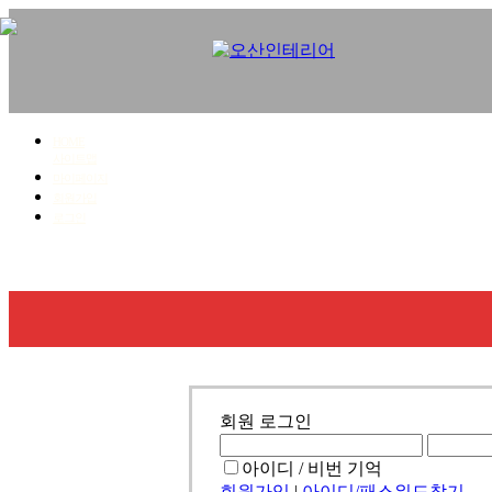
HOME
사이트맵
마이페이지
회원가입
로그인
회사소개
사업영역
시공갤러리
견적문의
회원 로그인
아이디 / 비번 기억
회원가입
|
아이디/패스워드찾기