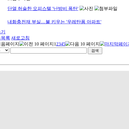
단열 허술한 오피스텔 '난방비 폭탄'
내화충전재 부실…불 키우는 '우레탄폼 아파트'
쓰기
음목록
새로고침
1
2
3
4
5