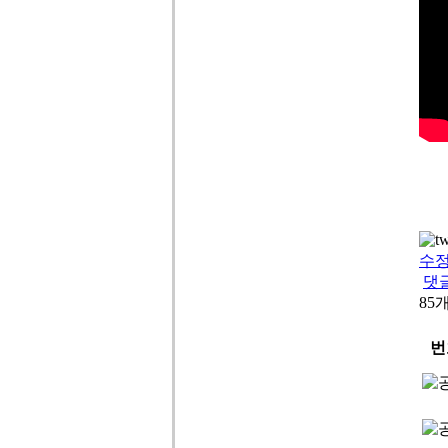
수
댓
85
번