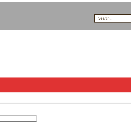
Search...
시공점현황
고객지원
지식&자료
이벤