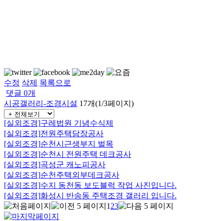
수정
삭제
목록으로
댓글
0
개
시공갤러리-조경시설
17개(1/3페이지)
[실외조경]
구레법원 기념수식제
[실외조경]
전원주택담장공사
[실외조경]
순천시근생부지 벌목
[실외조경]
순천시 전원주택 데크공사
[실외조경]
곡성군 캐노피공사
[실외조경]
순천주택외부데크공사
[실외조경]
수지 동천동 보도블럭 작업 사진입니다.
[실외조경]
화성시 반송동 주택조경 갤러리 입니다.
1
2
3