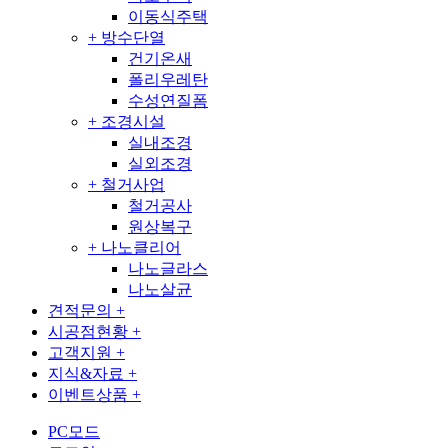
이동식주택
+
방수단열
건기온새
폴리우레탄
수성연질폼
+
조경시설
실내조경
실외조경
+
철거사업
철거공사
원상복구
+
나노클리어
나노글라스
나노살균
견적문의
+
시공점현황
+
고객지원
+
지식&자료
+
이벤트상품
+
PC모드