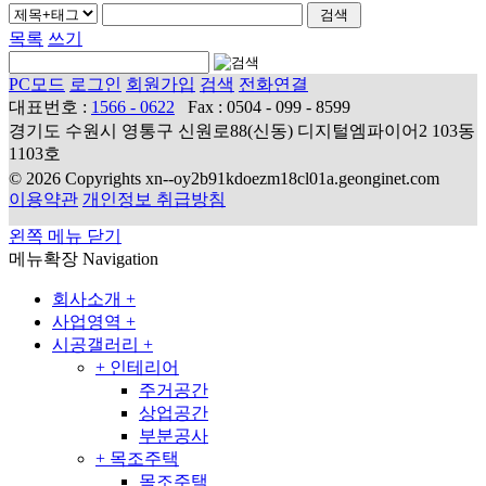
목록
쓰기
PC모드
로그인
회원가입
검색
전화연결
대표번호 :
1566 - 0622
Fax : 0504 - 099 - 8599
경기도 수원시 영통구 신원로88(신동) 디지털엠파이어2 103동
1103호
© 2026 Copyrights xn--oy2b91kdoezm18cl01a.geonginet.com
이용약관
개인정보 취급방침
왼쪽 메뉴 닫기
메뉴확장
Navigation
회사소개
+
사업영역
+
시공갤러리
+
+
인테리어
주거공간
상업공간
부분공사
+
목조주택
목조주택