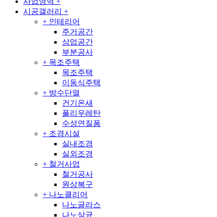
사업영역
+
시공갤러리
+
+
인테리어
주거공간
상업공간
부분공사
+
목조주택
목조주택
이동식주택
+
방수단열
건기온새
폴리우레탄
수성연질폼
+
조경시설
실내조경
실외조경
+
철거사업
철거공사
원상복구
+
나노클리어
나노글라스
나노살균