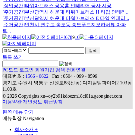
[상업공간]
타워마브러스 공용홀 인테리어 공사 시공
[주거공간]
부산광역시 해운대 타워마브러스 H 타입 인테리...
[주거공간]
부산광역시 해운대 타워마브러스 E 타입 인테리...
[주거공간]
인천시 연수고 송도동 송도푸르지오하버뷰 아파
트...
6
7
8
9
10
목록
쓰기
PC모드
로그인
회원가입
검색
전화연결
대표번호 :
1566 - 0622
Fax : 0504 - 099 - 8599
경기도 수원시 영통구 신원로88(신동) 디지털엠파이어2 103동
1103호
© 2026 Copyrights xn--oy2b91kdoezm18cl01a.geonginet.com
이용약관
개인정보 취급방침
왼쪽 메뉴 닫기
메뉴확장
Navigation
회사소개
+