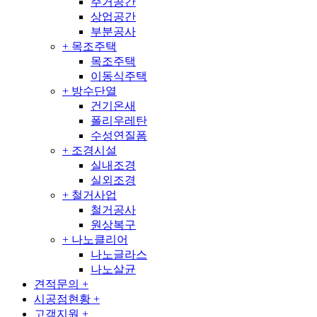
주거공간
상업공간
부분공사
+
목조주택
목조주택
이동식주택
+
방수단열
건기온새
폴리우레탄
수성연질폼
+
조경시설
실내조경
실외조경
+
철거사업
철거공사
원상복구
+
나노클리어
나노글라스
나노살균
견적문의
+
시공점현황
+
고객지원
+