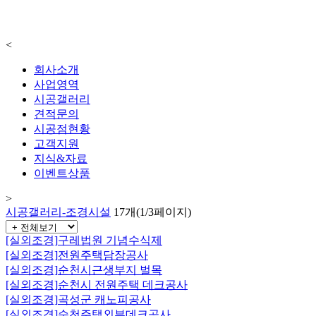
<
회사소개
사업영역
시공갤러리
견적문의
시공점현황
고객지원
지식&자료
이벤트상품
>
시공갤러리-조경시설
17개(1/3페이지)
[실외조경]
구레법원 기념수식제
[실외조경]
전원주택담장공사
[실외조경]
순천시근생부지 벌목
[실외조경]
순천시 전원주택 데크공사
[실외조경]
곡성군 캐노피공사
[실외조경]
순천주택외부데크공사