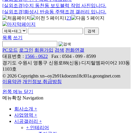
[실외조경]
수지 동천동 보도블럭 작업 사진입니다.
[실외조경]
화성시 반송동 주택조경 갤러리 입니다.
1
2
3
목록
쓰기
PC모드
로그인
회원가입
검색
전화연결
대표번호 :
1566 - 0622
Fax : 0504 - 099 - 8599
경기도 수원시 영통구 신원로88(신동) 디지털엠파이어2 103동
1103호
© 2026 Copyrights xn--oy2b91kdoezm18cl01a.geonginet.com
이용약관
개인정보 취급방침
왼쪽 메뉴 닫기
메뉴확장
Navigation
회사소개
+
사업영역
+
시공갤러리
+
+
인테리어