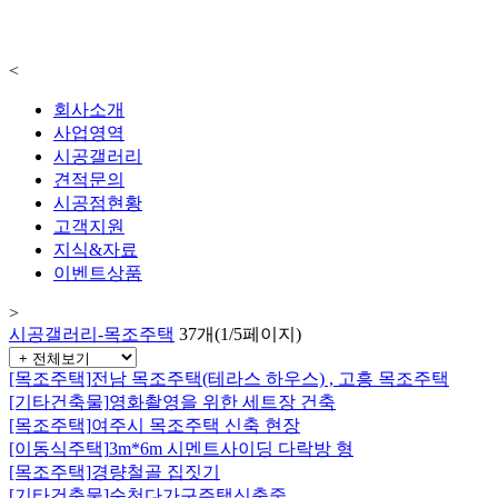
<
회사소개
사업영역
시공갤러리
견적문의
시공점현황
고객지원
지식&자료
이벤트상품
>
시공갤러리-목조주택
37개(1/5페이지)
[목조주택]
전남 목조주택(테라스 하우스) , 고흥 목조주택
[기타건축물]
영화촬영을 위한 세트장 건축
[목조주택]
여주시 목조주택 신축 현장
[이동식주택]
3m*6m 시멘트사이딩 다락방 형
[목조주택]
경량철골 집짓기
[기타건축물]
순천다가구주택신축중