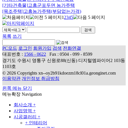
[기타건축물]
고흥군포두면 농가주택
[목조주택]
고흥농가주택(부담없는가격)
1
2
3
4
5
목록
쓰기
PC모드
로그인
회원가입
검색
전화연결
대표번호 :
1566 - 0622
Fax : 0504 - 099 - 8599
경기도 수원시 영통구 신원로88(신동) 디지털엠파이어2 103동
1103호
© 2026 Copyrights xn--oy2b91kdoezm18cl01a.geonginet.com
이용약관
개인정보 취급방침
왼쪽 메뉴 닫기
메뉴확장
Navigation
회사소개
+
사업영역
+
시공갤러리
+
+
인테리어