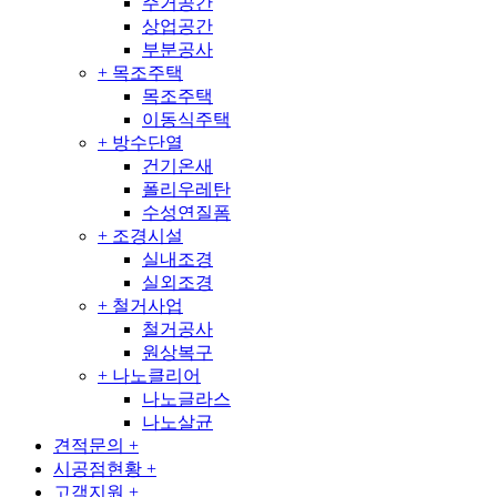
주거공간
상업공간
부분공사
+
목조주택
목조주택
이동식주택
+
방수단열
건기온새
폴리우레탄
수성연질폼
+
조경시설
실내조경
실외조경
+
철거사업
철거공사
원상복구
+
나노클리어
나노글라스
나노살균
견적문의
+
시공점현황
+
고객지원
+